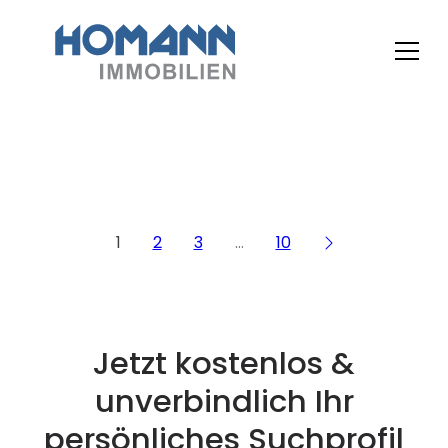
1
2
3
…
10
Jetzt kostenlos &
unverbindlich Ihr
persönliches Suchprofil