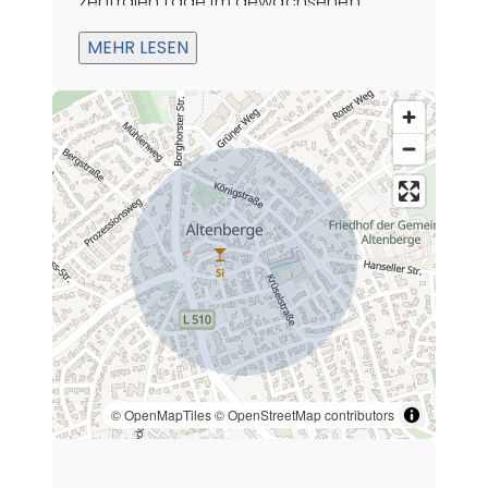
zentralen Lage im gewachsenen
Ortskern, die den Alltag für Bewohner
MEHR LESEN
komfortabel gestaltet und für
Gewerbetreibende nachhaltig
attraktiv macht.
© OpenMapTiles
© OpenStreetMap contributors