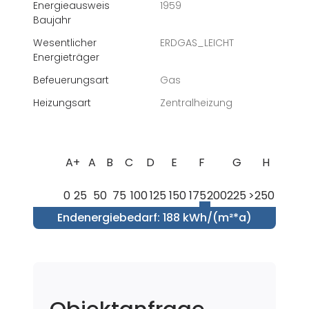
Energieausweis
1959
Baujahr
Wesentlicher
ERDGAS_LEICHT
Energieträger
Befeuerungsart
Gas
Heizungsart
Zentralheizung
A+
A
B
C
D
E
F
G
H
0
25
50
75
100
125
150
175
200
225
>250
Endenergiebedarf
:
188 kWh/(m²*a)