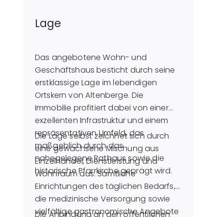
Lage
Das angebotene Wohn- und
Geschäftshaus besticht durch seine
erstklassige Lage im lebendigen
Ortskern von Altenberge. Die
Immobilie profitiert dabei von einer
exzellenten Infrastruktur und einem
repräsentativen Umfeld, das
Die Lage selbst zeichnet sich durch
maßgeblich durch das
eine gewachsene Mischung aus
nahegelegene Rathaus sowie die
Einzelhandel, Dienstleistung und
historische Pfarrkirche geprägt wird.
Wohnraum aus. Sämtliche
Einrichtungen des täglichen Bedarfs,
die medizinische Versorgung sowie
vielfältige gastronomische Angebote
Die Anbindung an den öffentlichen