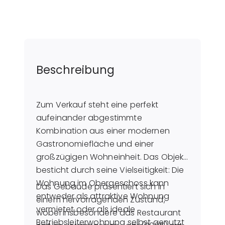
Beschreibung
Zum Verkauf steht eine perfekt
aufeinander abgestimmte
Kombination aus einer modernen
Gastronomiefläche und einer
großzügigen Wohneinheit. Das Objekt
besticht durch seine Vielseitigkeit: Die
Wohnung im Obergeschoss kann
Das Gebäude präsentiert sich in
entweder als attraktive Wohnung
einem hervorragenden Zustand,
vermietet oder als ideale
wobei insbesondere das Restaurant
Betriebsleiterwohnung selbst genutzt