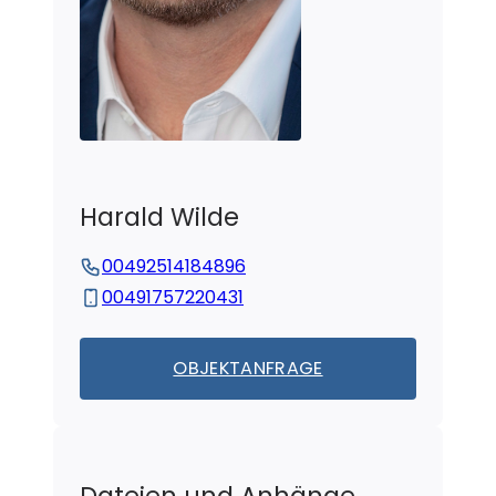
Harald
Wilde
00492514184896
00491757220431
OBJEKTANFRAGE
Dateien und Anhänge