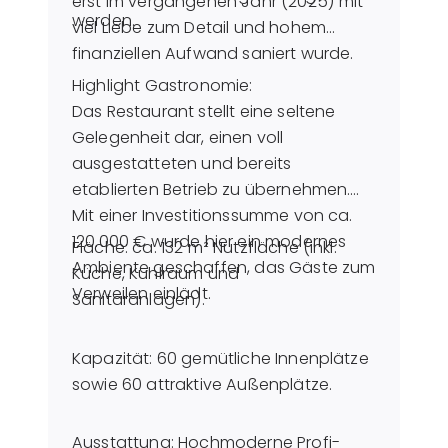
erst im vergangenen Jahr (2025) mit
werden.
viel Liebe zum Detail und hohem
finanziellen Aufwand saniert wurde.
Highlight Gastronomie:
Das Restaurant stellt eine seltene
Gelegenheit dar, einen voll
ausgestatteten und bereits
etablierten Betrieb zu übernehmen.
Mit einer Investitionssumme von ca.
120.000 € wurde hier ein modernes
Fläche: ca. 132 m² Nutzfläche (inkl.
Ambiente geschaffen, das Gäste zum
Küche, Kühlraum und
Verweilen einlädt.
Sanitäranlagen).
Kapazität: 60 gemütliche Innenplätze
sowie 60 attraktive Außenplätze.
Ausstattung: Hochmoderne Profi-