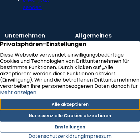
senden
Unternehmen
Allgemeines
Über uns
Aktuelles
Unser Leitbild
Kontakt
Presse und
Impressum
Newsroom
Datenschutz
Kundenstimmen
Erklärung zur
Karriere
Barrierefreiheit
VERTRAG WIDERRUFEN
Newsletter Abonnieren