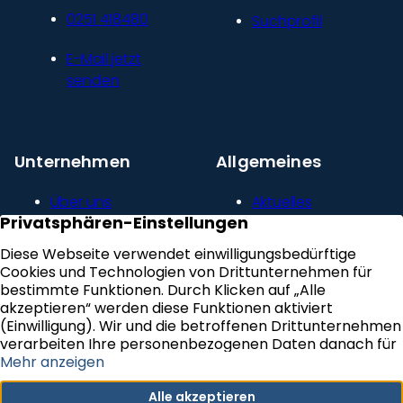
0251 418480
Suchprofil
E-Mail jetzt
senden
Unternehmen
Allgemeines
Über uns
Aktuelles
Unser Leitbild
Kontakt
Presse und
Impressum
Newsroom
Datenschutz
Kundenstimmen
Erklärung zur
Karriere
Barrierefreiheit