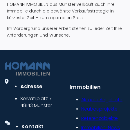
HOMANN IMMOBILIEN aus Münster verkauft auch Ihre
Immobilie durch die bewährte Verkaufsstrategie in
kürzester Zeit – zum optimalen Preis.
Im Vordergrund unserer Arbeit stehen zu jeder Zeit Ihre
Anforderungen und Wünsche.
Adresse
Immobilien
Servatiiplatz 7
Aktuelle Angebote
48143 Münster
Neubauprojekte
Referenzobjekte
Kontakt
Immobilien-News