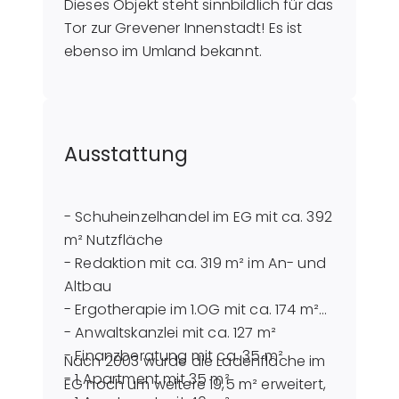
Dieses Objekt steht sinnbildlich für das
Tor zur Grevener Innenstadt! Es ist
ebenso im Umland bekannt.
Ausstattung
- Schuheinzelhandel im EG mit ca. 392
m² Nutzfläche
- Redaktion mit ca. 319 m² im An- und
Altbau
- Ergotherapie im 1.OG mit ca. 174 m²
- Anwaltskanzlei mit ca. 127 m²
- Finanzberatung mit ca. 35 m²
Nach 2003 wurde die Ladenfläche im
- 1 Apartment mit 35 m²
EG noch um weitere 19,5 m² erweitert,