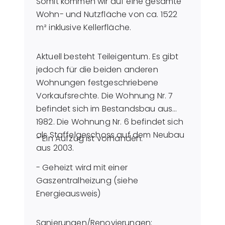
Somit kommen wir auf eine gesamte
Wohn- und Nutzfläche von ca. 1522
m² inklusive Kellerfläche.
Aktuell besteht Teileigentum. Es gibt
jedoch für die beiden anderen
Wohnungen festgeschriebene
Vorkaufsrechte. Die Wohnung Nr. 7
befindet sich im Bestandsbau aus
1982. Die Wohnung Nr. 6 befindet sich
als Staffelgeschoss auf dem Neubau
- Ein Aufzug ist vorhanden.
aus 2003.
- Geheizt wird mit einer
Gaszentralheizung (siehe
Energieausweis)
Sanierungen/Renovierungen: