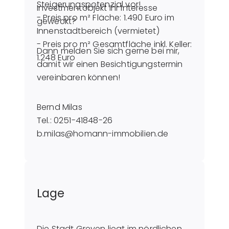
Steigerungspotenzial vor!
Investmentobjekt Ihr Interesse
- Preis pro m² Fläche: 1.490 Euro im
geweckt?
Innenstadtbereich (vermietet)
- Preis pro m² Gesamtfläche inkl. Keller:
Dann melden Sie sich gerne bei mir,
1.248 Euro
damit wir einen Besichtigungstermin
vereinbaren können!
Bernd Milas
Tel.: 0251-41848-26
b.milas@homann-immobilien.de
Lage
Die Stadt Greven liegt im nördlichen