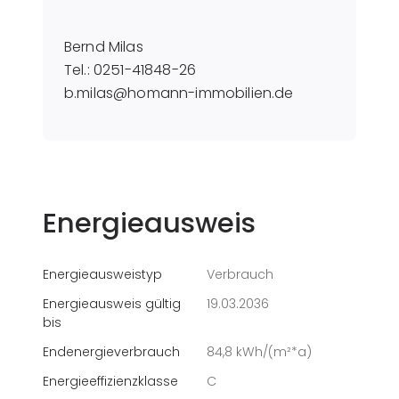
Bernd Milas
Tel.: 0251-41848-26
b.milas@homann-immobilien.de
Energieausweis
Energieausweistyp
Verbrauch
Energieausweis gültig
19.03.2036
bis
Endenergieverbrauch
84,8 kWh/(m²*a)
Energieeffizienzklasse
C