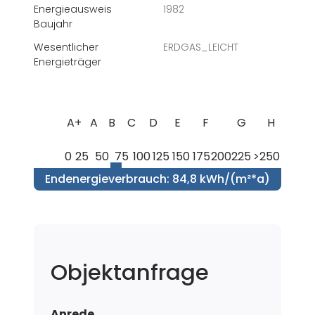
Energieausweis
1982
Baujahr
Wesentlicher
ERDGAS_LEICHT
Energieträger
A+
A
B
C
D
E
F
G
H
0
25
50
75
100
125
150
175
200
225
>250
Endenergieverbrauch
:
84,8 kWh/(m²*a)
Objektanfrage
Anrede