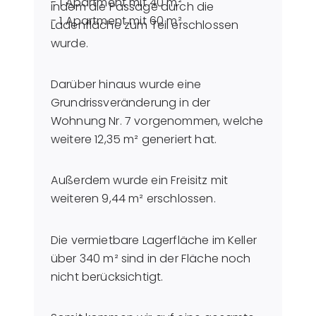
- 1 Apartment mit 40 m²
indem die Passage durch die
- 1 Apartment mit 60 m²
Ladenfläche zum Teil erschlossen
wurde.
Darüber hinaus wurde eine
Grundrissveränderung in der
Wohnung Nr. 7 vorgenommen, welche
weitere 12,35 m² generiert hat.
Außerdem wurde ein Freisitz mit
weiteren 9,44 m² erschlossen.
Die vermietbare Lagerfläche im Keller
über 340 m² sind in der Fläche noch
nicht berücksichtigt.