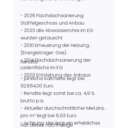
- 2026 Flachdachsanierung
Staffelgeschoss und Anbau
- 2023 alle Abwasserrohre im EG
wurden getauscht
- 2010 Erneuerung der Heizung
(Energieträger: Gas)
- 2014 Flachdachsanierung der
Rendite:
Ladenfläche im EG
- 2003 Entstehung des Anbaus
- jährliche Kaltmiete liegt bei
92.664,00 Euro
- Rendite liegt somit bei ca. 4,9 %
brutto p.a.
- Aktueller durchschnittlicher Mietzins
pro m² liegt bei 6,53 Euro
- Achtung: Hier liegt ein erhebliches
Hat dieses nachhaltige