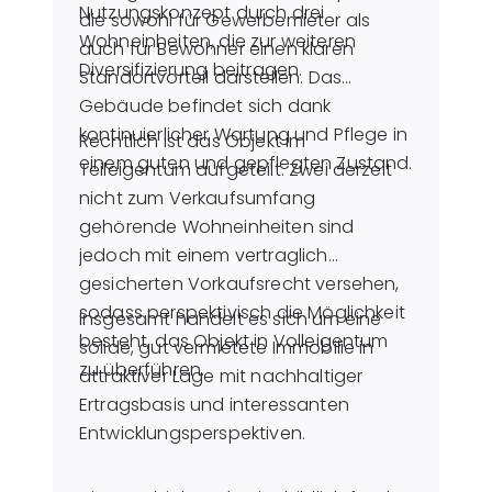
Nutzungskonzept durch drei
die sowohl für Gewerbemieter als
Wohneinheiten, die zur weiteren
auch für Bewohner einen klaren
Diversifizierung beitragen.
Standortvorteil darstellen. Das
Gebäude befindet sich dank
kontinuierlicher Wartung und Pflege in
Rechtlich ist das Objekt im
einem guten und gepflegten Zustand.
Teileigentum aufgeteilt. Zwei derzeit
nicht zum Verkaufsumfang
gehörende Wohneinheiten sind
jedoch mit einem vertraglich
gesicherten Vorkaufsrecht versehen,
sodass perspektivisch die Möglichkeit
Insgesamt handelt es sich um eine
besteht, das Objekt in Volleigentum
solide, gut vermietete Immobilie in
zu überführen.
attraktiver Lage mit nachhaltiger
Ertragsbasis und interessanten
Entwicklungsperspektiven.