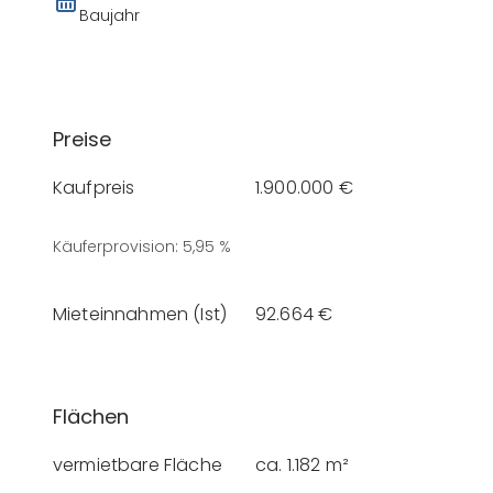
Baujahr
Preise
Kaufpreis
1.900.000 €
Käuferprovision
:
5,95 %
Mieteinnahmen (Ist)
92.664 €
Flächen
vermietbare Fläche
ca. 1.182 m²