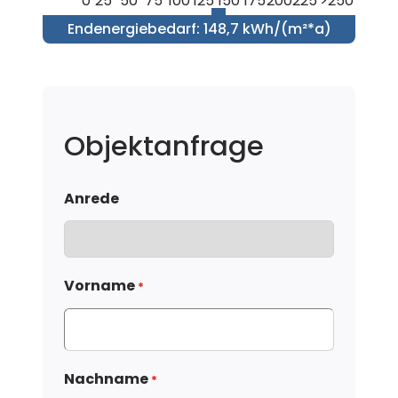
0
25
50
75
100
125
150
175
200
225
>250
Endenergiebedarf
:
148,7 kWh/(m²*a)
Objektanfrage
Anrede
Vorname
*
Nachname
*