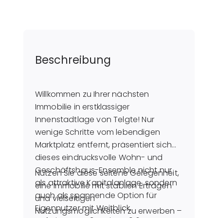
Beschreibung
Willkommen zu Ihrer nächsten
Immobilie in erstklassiger
Innenstadtlage von Telgte! Nur
wenige Schritte vom lebendigen
Marktplatz entfernt, präsentiert sich
dieses eindrucksvolle Wohn- und
Geschäftshaus-Ensemble nicht nur
Nutzen Sie diese seltene Gelegenheit,
als attraktive Kapitalanlage, sondern
eine Immobilie mit stabilen Erträgen
auch als spannende Option für
und vielseitigen
Eigennutzer mit Weitblick.
Nutzungsmöglichkeiten zu erwerben –