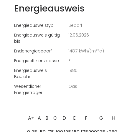
Energieausweis
Energieausweistyp
Bedarf
Energieausweis gültig
12.06.2026
bis
Endenergiebedarf
148,7 kWh/(m²*a)
Energieeffizienzklasse
E
Energieausweis
1980
Baujahr
Wesentlicher
Gas
Energieträger
A+
A
B
C
D
E
F
G
H