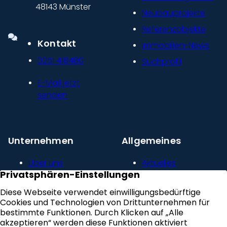
48143 Münster
Neubauprojekte
Referenzobjekte
Kontakt
Immobilien-News
0251 418480
Suchprofil
E-Mail jetzt
senden
Unternehmen
Allgemeines
Über uns
Aktuelles
Unser Leitbild
Kontakt
Presse und
Impressum
Newsroom
Datenschutz
Kundenstimmen