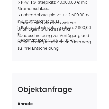
1x Pkw-TG-Stellplatz: 40.000,00 € mit
Stromanschluss
1x Fahrradabstellplatz-TG: 2.500,00 €
inkl. 1x Stromanschluss
Gerne stellen wir Ihnen weitere
1x Fahrradabstellplatz außen: 2.500,00
Unterlagen, Grundrisse und
€
Baubeschreibung zur Verfügung und
Gesamtkosten: 539.950,00 €
begleiten Sie persönlich auf dem Weg
zu Ihrer Entscheidung.
Objektanfrage
Anrede