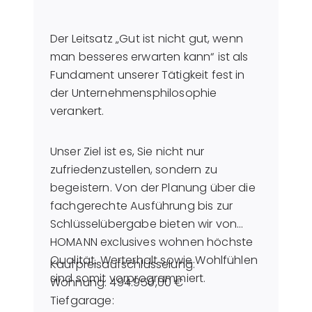
Der Leitsatz „Gut ist nicht gut, wenn
man besseres erwarten kann“ ist als
Fundament unserer Tätigkeit fest in
der Unternehmensphilosophie
verankert.
Unser Ziel ist es, Sie nicht nur
zufriedenzustellen, sondern zu
begeistern. Von der Planung über die
fachgerechte Ausführung bis zur
Schlüsselübergabe bieten wir von
HOMANN exclusives wohnen höchste
Qualität. Werterhalt sowie Wohlfühlen
Kaufpreisaufschlüsselung:
sind somit vorprogrammiert.
Wohnung: 494.950,00 €
Tiefgarage: