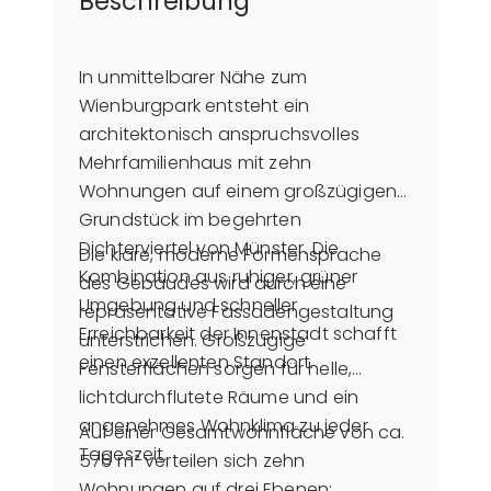
Beschreibung
In unmittelbarer Nähe zum
Wienburgpark entsteht ein
architektonisch anspruchsvolles
Mehrfamilienhaus mit zehn
Wohnungen auf einem großzügigen
Grundstück im begehrten
Dichterviertel von Münster. Die
Die klare, moderne Formensprache
Kombination aus ruhiger, grüner
des Gebäudes wird durch eine
Umgebung und schneller
repräsentative Fassadengestaltung
Erreichbarkeit der Innenstadt schafft
unterstrichen. Großzügige
einen exzellenten Standort.
Fensterflächen sorgen für helle,
lichtdurchflutete Räume und ein
angenehmes Wohnklima zu jeder
Auf einer Gesamtwohnfläche von ca.
Tageszeit.
576 m² verteilen sich zehn
Wohnungen auf drei Ebenen: