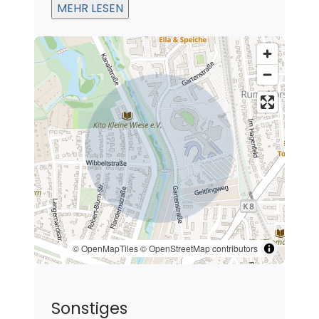
MEHR LESEN
ausgezeichnete Erreichbarkeit dieses
Standorts ab sowie der Regional-
Bahnanschluss in ca. 15 Fußminuten.
© OpenMapTiles
© OpenStreetMap contributors
Sonstiges