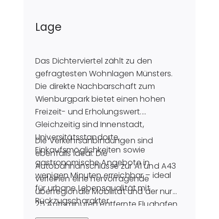
Lage
Das Dichterviertel zählt zu den
gefragtesten Wohnlagen Münsters.
Die direkte Nachbarschaft zum
Wienburgpark bietet einen hohen
Freizeit- und Erholungswert.
Gleichzeitig sind Innenstadt,
Universitätsstandorte,
Die Verkehrsanbindungen sind
Einkaufsmöglichkeiten sowie
ebenfalls ideal: Die
gastronomische Angebote in
Autobahnanschlüsse zur A1 und A43
wenigen Minuten erreichbar – ideal
verleihen eine hervorragende
für urbane Lebensqualität mit
überregionale Mobilität und der nur
Rückzugscharakter.
25 Autominuten entfernte Flughafen
Münster-Osnabrück rundet die