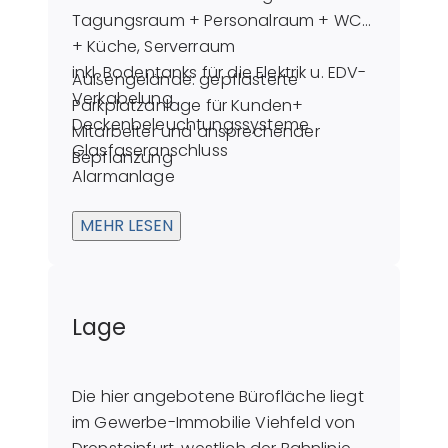
Tagungsraum + Personalraum + WC
+ Küche, Serverraum
inkl. Bodentanks für die Elektrik u. EDV-
Außengelände: gepflasterte
Verkabelung
Parkplatzanlage für Kunden+
Deckenbeleuchtungssysteme
Mitarbeiter und ansprechender
Glasfaseranschluss
Bepflanzung
Alarmanlage
Gasheizung: neu in 2019
MEHR LESEN
Lage
Die hier angebotene Bürofläche liegt
im Gewerbe-Immobilie Viehfeld von