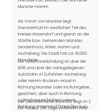
Drensteinfurt, westlich der Bahnlinie
Münster-Hamm
Als Vorort von Münster liegt
Drensteinfurt im westlichen Teil des
Kreises Warendorf und grenzt an die
Städte bzw. Gemeinden Münster,
Sendenhorst, Ahlen, Hamm und
Ascheberg. Die Stadt hat ca. 16.000
Einwohner
Die Verkehrsanbindung ist über die
B58 und über die nahegelegenen
Autobahn A1 Zufahrten Ascheberg
oder Hamm-Bockum-Hövel in
Richtung Münster oder ins Ruhrgebiet
gesichert, aber auch in Richtung
Lüdinghausen/Haltern oder in
Der Drensteinfurter Bahnhof liegt im 2
Richtung Warendorf/Ahlen/Beckum.
KM-Radius. Die Züge verkehren zwei-