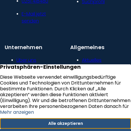
0251 418480
Suchprofil
E-Mail jetzt
senden
Unternehmen
Allgemeines
Über uns
Aktuelles
Unser Leitbild
Kontakt
Presse und
Impressum
Newsroom
Datenschutz
Kundenstimmen
Erklärung zur
Karriere
Barrierefreiheit