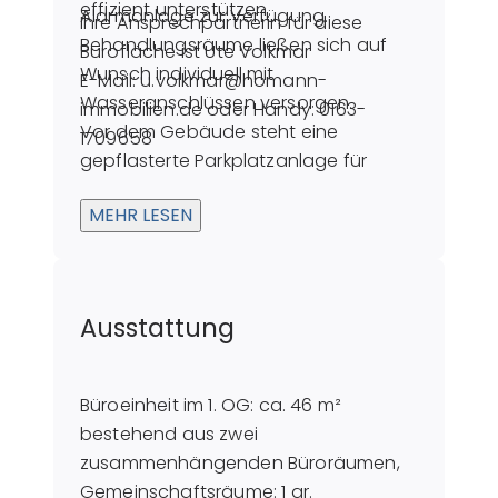
effizient unterstützen.
Alarmanlage zur Verfügung.
Ihre Ansprechpartnerin für diese
Behandlungsräume ließen sich auf
Bürofläche ist Ute Volkmar
Wunsch individuell mit
E-Mail: u.volkmar@homann-
Wasseranschlüssen versorgen.
immobilien.de oder Handy: 0163-
Vor dem Gebäude steht eine
1709658
gepflasterte Parkplatzanlage für
Kunden und Mitarbeiter zur
MEHR LESEN
Verfügung.
Ausstattung
Büroeinheit im 1. OG: ca. 46 m²
bestehend aus zwei
zusammenhängenden Büroräumen,
Gemeinschaftsräume: 1 gr.