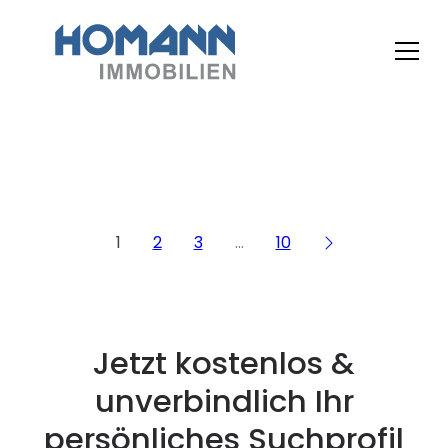
1
2
3
…
10
Jetzt kostenlos &
unverbindlich Ihr
persönliches Suchprofil