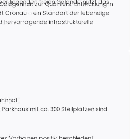
er liegenden freien Gelände nutzt das
Gelegenheit zur Quartiers-Entwicklung in
t Gronau - ein Standort der lebendige
 hervorragende infrastrukturelle
hnhof:
 Parkhaus mit ca. 300 Stellplätzen sind
tes Vorhaben positiv beschieden!