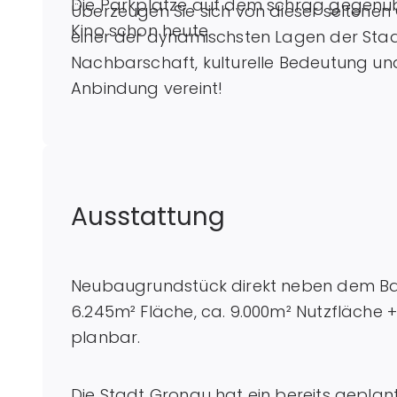
Die Parkplätze auf dem schräg gegenüb
Überzeugen Sie sich von dieser seltenen 
Kino schon heute.
einer der dynamischsten Lagen der Stad
Nachbarschaft, kulturelle Bedeutung und
Anbindung vereint!
Ausstattung
Neubaugrundstück direkt neben dem Ba
6.245m² Fläche, ca. 9.000m² Nutzfläche +
planbar.
Die Stadt Gronau hat ein bereits geplan