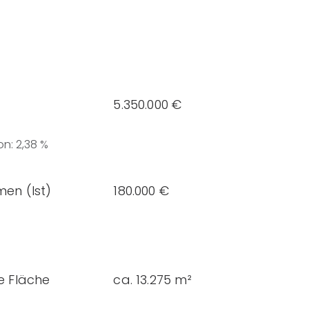
5.350.000 €
on
:
2,38 %
en (Ist)
180.000 €
e Fläche
ca. 13.275 m²