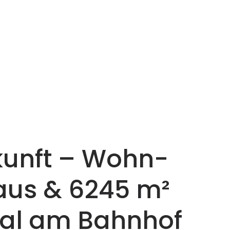
ukunft – Wohn-
aus & 6245 m²
eal am Bahnhof