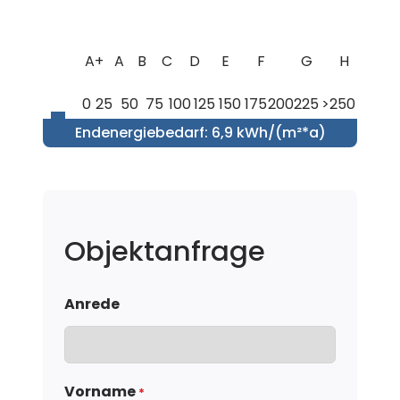
A+
A
B
C
D
E
F
G
H
0
25
50
75
100
125
150
175
200
225
>250
Endenergiebedarf
:
6,9 kWh/(m²*a)
Objektanfrage
Anrede
Vorname
*