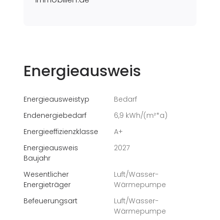
Energieausweis
Energieausweistyp
Bedarf
Endenergiebedarf
6,9 kWh/(m²*a)
Energieeffizienzklasse
A+
Energieausweis
2027
Baujahr
Wesentlicher
Luft/Wasser-
Energieträger
Wärmepumpe
Befeuerungsart
Luft/Wasser-
Wärmepumpe