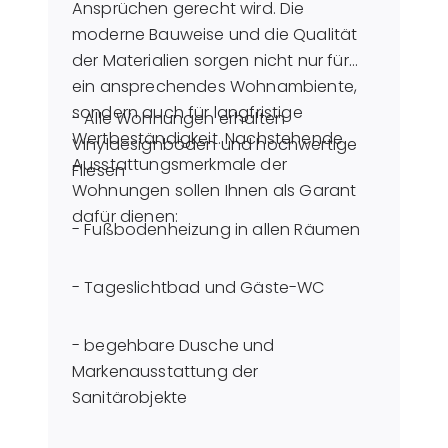
Ansprüchen gerecht wird. Die
moderne Bauweise und die Qualität
der Materialien sorgen nicht nur für
ein ansprechendes Wohnambiente,
sondern auch für langfristige
- Alle Wohnungen erhalten
Wertbeständigkeit. Nachstehende
Vinyldesignböden und hochwertige
Ausstattungsmerkmale der
Fliesen
Wohnungen sollen Ihnen als Garant
dafür dienen:
- Fußbodenheizung in allen Räumen
- Tageslichtbad und Gäste-WC
- begehbare Dusche und
Markenausstattung der
Sanitärobjekte