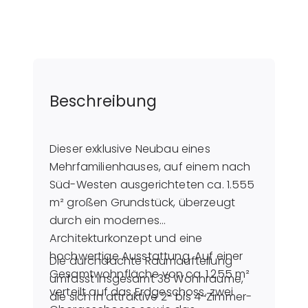
Beschreibung
Dieser exklusive Neubau eines
Mehrfamilienhauses, auf einem nach
Süd-Westen ausgerichteten ca. 1.555
m² großen Grundstück, überzeugt
durch ein modernes
Architekturkonzept und eine
hochwertige Ausstattung. Auf einer
Die durchdachte Raumaufteilung
Gesamtwohnfläche von ca. 1.255 m²
umfasst insgesamt 38 Wohnräume,
verteilt auf das Erdgeschoss, zwei
die sich in attraktive 2- bis 4-Zimmer-