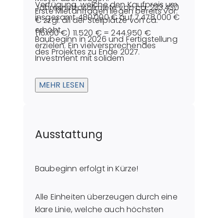
Verfügung, welche den Kaufpreis um
Jahresnettosollmiete von ca. 233.430
Erste Mietanfragen liegen bereits vor.
insgesamt 480.000 € auf 7.478.000 €
€ zzgl. all der Stellplätze von ca.
erhöht.
(16x60 €) 11.520 € = 244.950 €
Baubeginn in 2026 und Fertigstellung
erzielen. Ein vielversprechendes
des Projektes zu Ende 2027.
Investment mit solidem
Ertragspotenzial.
Es wird gerade geprüft, wie sich eine
MEHR LESEN
QNG-Zertifizierung auf das Projekt
auswirkt.
Ausstattung
Baubeginn erfolgt in Kürze!
Alle Einheiten überzeugen durch eine
klare Linie, welche auch höchsten