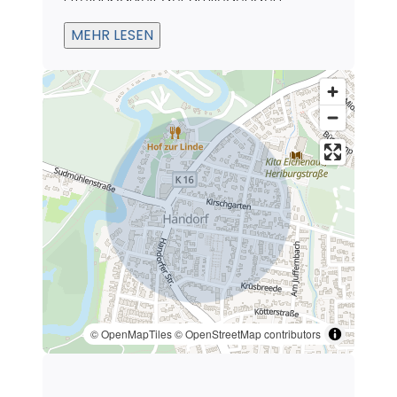
Regionen.
MEHR LESEN
© OpenMapTiles
© OpenStreetMap contributors