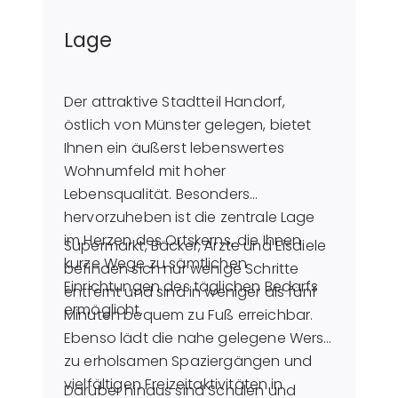
Lage
Der attraktive Stadtteil Handorf,
östlich von Münster gelegen, bietet
Ihnen ein äußerst lebenswertes
Wohnumfeld mit hoher
Lebensqualität. Besonders
hervorzuheben ist die zentrale Lage
im Herzen des Ortskerns, die Ihnen
Supermarkt, Bäcker, Ärzte und Eisdiele
kurze Wege zu sämtlichen
befinden sich nur wenige Schritte
Einrichtungen des täglichen Bedarfs
entfernt und sind in weniger als fünf
ermöglicht.
Minuten bequem zu Fuß erreichbar.
Ebenso lädt die nahe gelegene Werse
zu erholsamen Spaziergängen und
vielfältigen Freizeitaktivitäten in
Darüber hinaus sind Schulen und