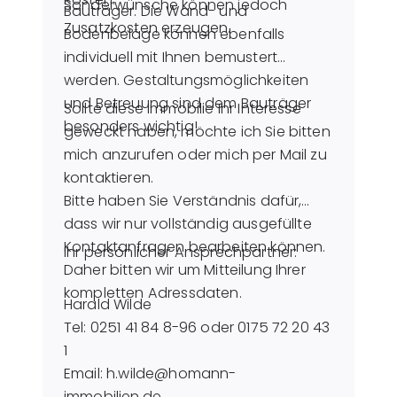
Sonderwünsche können jedoch
Bauträger. Die Wand- und
Zusatzkosten erzeugen.
Bodenbeläge können ebenfalls
individuell mit Ihnen bemustert
werden. Gestaltungsmöglichkeiten
und Betreuung sind dem Bauträger
Sollte diese Immobilie Ihr Interesse
besonders wichtig!
geweckt haben, möchte ich Sie bitten
mich anzurufen oder mich per Mail zu
kontaktieren.
Bitte haben Sie Verständnis dafür,
dass wir nur vollständig ausgefüllte
Kontaktanfragen bearbeiten können.
Ihr persönlicher Ansprechpartner:
Daher bitten wir um Mitteilung Ihrer
kompletten Adressdaten.
Harald Wilde
Tel: 0251 41 84 8-96 oder 0175 72 20 43
1
Email: h.wilde@homann-
immobilien.de