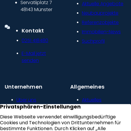
Servatiiplatz 7
Aktuelle Angebote
48143 Münster
Neubauprojekte
Referenzobjekte
Kontakt
Immobilien-News
0251 418480
Suchprofil
E-Mail jetzt
senden
Unternehmen
Allgemeines
Über uns
Aktuelles
Unser Leitbild
Kontakt
Presse und
Impressum
Newsroom
Datenschutz