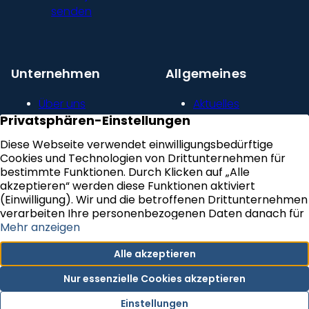
senden
Unternehmen
Allgemeines
Über uns
Aktuelles
Unser Leitbild
Kontakt
Presse und
Impressum
Newsroom
Datenschutz
Kundenstimmen
Erklärung zur
Karriere
Barrierefreiheit
VERTRAG WIDERRUFEN
Newsletter Abonnieren