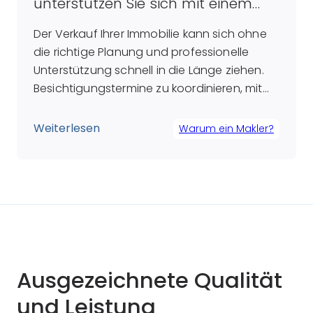
unterstützen Sie sich mit einem
Makler
Der Verkauf Ihrer Immobilie kann sich ohne
die richtige Planung und professionelle
Unterstützung schnell in die Länge ziehen.
Besichtigungstermine zu koordinieren, mit
Interessenten zu kommunizieren und die
erforderlichen Unterlagen zu beschaffen –
Weiterlesen
Warum ein Makler?
all das erfordert Zeit und Nerven. Hier kommt
der Makler ins Spiel: Er ist nicht nur ein
Experte für Immobilien, sondern auch ein […]
Ausgezeichnete Qualität
und Leistung