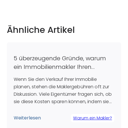
Ähnliche Artikel
5 überzeugende Gründe, warum
ein Immobilienmakler Ihren
Verkaufsprozess optimiert
Wenn Sie den Verkauf Ihrer Immobilie
planen, stehen die Maklergebühren oft zur
Diskussion. Viele Eigentümer fragen sich, ob
sie diese Kosten sparen können, indem sie
den Verkauf selbst in die Hand nehmen.
Doch was zunächst wie eine Ersparnis
Weiterlesen
Warum ein Makler?
erscheint, kann sich langfristig als