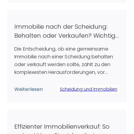
Fehlentscheidung herausstellen. Ein
erfahrener Makler bringt nicht nur
umfangreiche Fachkenntnisse und ein […]
Immobilie nach der Scheidung:
Behalten oder Verkaufen? Wichtige
Überlegungen für Ex-Partner
Die Entscheidung, ob eine gemeinsame
Immobilie nach einer Scheidung behalten
oder verkauft werden sollte, zählt zu den
komplexesten Herausforderungen, vor
denen getrennte Paare stehen. Während
einige Paare anstreben, ihr Zuhause zu
Weiterlesen
Scheidung und Immobilien
bewahren, um den Kindern ein gewisses
Maß an Stabilität zu bieten, sehen andere
im Verkauf eine Möglichkeit, sowohl
finanzielle als auch emotionale
Effizienter Immobilienverkauf: So
Verbindungen endgültig […]