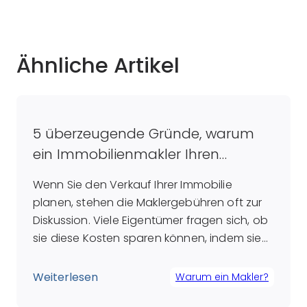
Ähnliche Artikel
5 überzeugende Gründe, warum
ein Immobilienmakler Ihren
Verkaufsprozess optimiert
Wenn Sie den Verkauf Ihrer Immobilie
planen, stehen die Maklergebühren oft zur
Diskussion. Viele Eigentümer fragen sich, ob
sie diese Kosten sparen können, indem sie
den Verkauf selbst in die Hand nehmen.
Doch was zunächst wie eine Ersparnis
Weiterlesen
Warum ein Makler?
erscheint, kann sich langfristig als