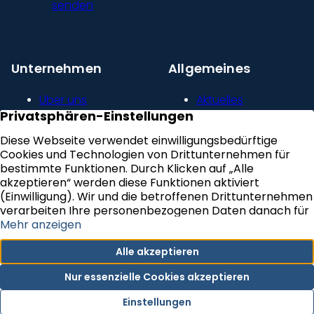
senden
Unternehmen
Allgemeines
Über uns
Aktuelles
Unser Leitbild
Kontakt
Presse und
Impressum
Newsroom
Datenschutz
Kundenstimmen
Erklärung zur
Karriere
Barrierefreiheit
VERTRAG WIDERRUFEN
Newsletter Abonnieren
Cookie-Einstellungen