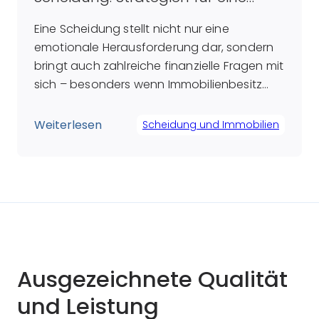
erfolgreiche Bewältigung
Eine Scheidung stellt nicht nur eine
emotionale Herausforderung dar, sondern
bringt auch zahlreiche finanzielle Fragen mit
sich – besonders wenn Immobilienbesitz
und die damit verbundenen Kredite
betroffen sind. Immobilienkredite sind in der
Weiterlesen
Scheidung und Immobilien
Regel langfristig angelegt und bestehen oft
auch nach einer Trennung fort. Daher stellt
sich für viele geschiedene Paare die
zentrale Frage: Wie können […]
Ausgezeichnete Qualität
und Leistung