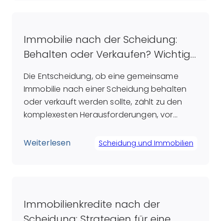
Fehlentscheidung herausstellen. Ein
erfahrener Makler bringt nicht nur
umfangreiche Fachkenntnisse und ein […]
Immobilie nach der Scheidung:
Behalten oder Verkaufen? Wichtige
Überlegungen für Ex-Partner
Die Entscheidung, ob eine gemeinsame
Immobilie nach einer Scheidung behalten
oder verkauft werden sollte, zählt zu den
komplexesten Herausforderungen, vor
denen getrennte Paare stehen. Während
einige Paare anstreben, ihr Zuhause zu
Weiterlesen
Scheidung und Immobilien
bewahren, um den Kindern ein gewisses
Maß an Stabilität zu bieten, sehen andere
im Verkauf eine Möglichkeit, sowohl
finanzielle als auch emotionale
Immobilienkredite nach der
Verbindungen endgültig […]
Scheidung: Strategien für eine