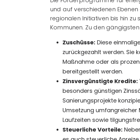
Die Förderprogramme für energe
und auf verschiedenen Ebenen 
regionalen Initiativen bis hin 
Kommunen. Zu den gängigsten 
Zuschüsse:
Diese einmalige
zurückgezahlt werden. Sie 
Maßnahme oder als prozentu
bereitgestellt werden.
Zinsvergünstigte Kredite:
besonders günstigen Zinssät
Sanierungsprojekte konzipier
Umsetzung umfangreicher 
Laufzeiten sowie tilgungsfre
Steuerliche Vorteile:
Neben
es auch steuerliche Anrei