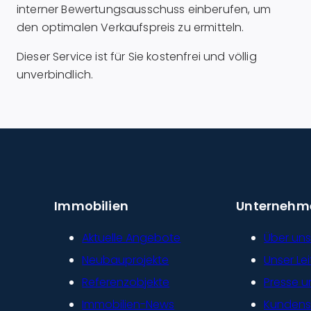
interner Bewertungsausschuss einberufen, um
den optimalen Verkaufspreis zu ermitteln.
Dieser Service ist für Sie kostenfrei und völlig
unverbindlich.
Immobilien
Unternehm
Aktuelle Angebote
Über un
Neubauprojekte
Unser Lei
Referenzobjekte
Presse 
Immobilien-News
Kunden