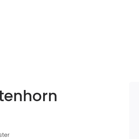
rtenhorn
ster