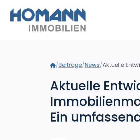
Home
/
Beiträge
/
News
/
Aktuelle Entw
Immobilienmar
Ein umfassend