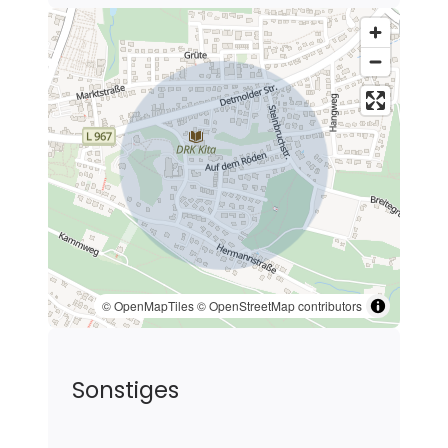
Kindergärten sowie medizinische
Versorgung sind in kurzer Distanz
vorhanden. Auch Freizeit- und
Naherholungsangebote befinden
sich in unmittelbarer Nähe und bieten
eine hohe Lebensqualität. Die gute
Verkehrsanbindung ermöglicht
zudem eine schnelle Erreichbarkeit der
umliegenden Städte und macht den
Standort sowohl für Familien als auch
für Berufspendler attraktiv.
© OpenMapTiles
© OpenStreetMap contributors
Sonstiges