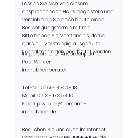
Lassen Sie sich von diesem
ansprechenden Haus begeistern und
vereinbaren Sie noch heute einen
Besichtigungstermin mit mir!
Bitte haben Sie Verständnis dafür,
dass nur vollständig ausgefüllte
Kontaktanfragen bearbeitet werden.
Ihr persönlicher Ansprechpartner:
Paul Winkler
Immobilienberater
Tel.-Nr.: 0251 - 418 48 18
Mobil: 0163 - 173 54 10
Email: p.winkler@homann-
immobilien.de
Besuchen Sie uns auch im Internet
unter www.HOMANN-IMMOBILIEN.de.