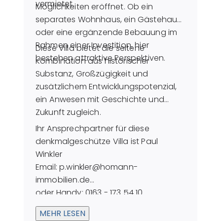
vermietet.
Möglichkeiten eröffnet. Ob ein
separates Wohnhaus, ein Gästehaus
oder eine ergänzende Bebauung im
Rahmen einer Investition, hier
Diese Villa bietet die seltene
bestehen attraktive Perspektiven.
Kombination aus historischer
Substanz, Großzügigkeit und
zusätzlichem Entwicklungspotenzial,
ein Anwesen mit Geschichte und
Zukunft zugleich.
Ihr Ansprechpartner für diese
denkmalgeschütze Villa ist Paul
Winkler
Email: p.winkler@homann-
immobilien.de
oder Handy: 0163 - 173 54 10
MEHR LESEN