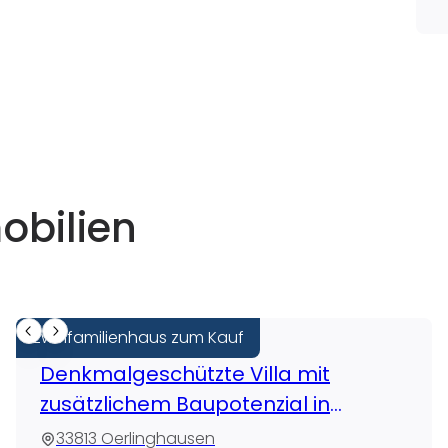
obilien
Zweifamilienhaus zum Kauf
Denkmalgeschützte Villa mit
zusätzlichem Baupotenzial in
Oerlinghausen
33813 Oerlinghausen