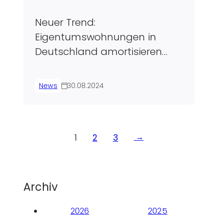
Neuer Trend:
Eigentumswohnungen in
Deutschland amortisieren
sich jetzt schneller
News
30.08.2024
Seitennummerierung
1
2
3
Archiv
2026
2025