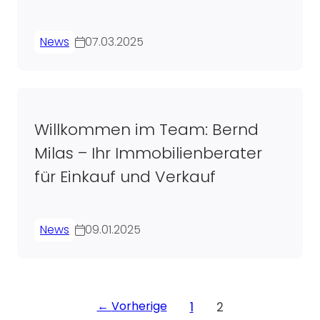
tourt prachtvolles Anwesen in
Nordkirchen
News
07.03.2025
Willkommen im Team: Bernd
Milas – Ihr Immobilienberater
für Einkauf und Verkauf
News
09.01.2025
Seitennummerier
Vorherige
1
2