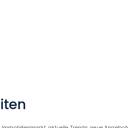
iten
en Immobilienmarkt, aktuelle Trends, neue Angeb