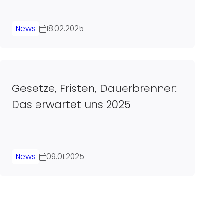
News
18.02.2025
Gesetze, Fristen, Dauerbrenner:
Das erwartet uns 2025
News
09.01.2025
ung der Beiträge