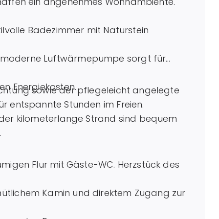
schaffen ein angenehmes Wohnambiente.
tilvolle Badezimmer mit Naturstein
e moderne Luftwärmepumpe sorgt für
en Energiekosten.
chtung sowie der pflegeleicht angelegte
ür entspannte Stunden im Freien.
 der kilometerlange Strand sind bequem
.
umigen Flur mit Gäste-WC. Herzstück des
mütlichem Kamin und direktem Zugang zur