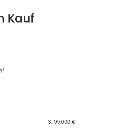
m Kauf
m²
k
3.195.000 €