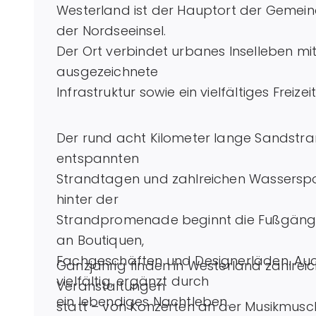
Westerland ist der Hauptort der Gemein
der Nordseeinsel.
Der Ort verbindet urbanes Inselleben mit
ausgezeichnete
Infrastruktur sowie ein vielfältiges Freiz
Der rund acht Kilometer lange Sandstr
entspannten
Strandtagen und zahlreichen Wassersport
hinter der
Strandpromenade beginnt die Fußgänger
an Boutiquen,
Fachgeschäften und Designerläden. Au
Ganzjährig finden in Westerland zahlreich
vielfältig, ergänzt durch
Veranstaltungen
ein lebendiges Nachtleben.
statt – von Konzerten an der Musikmusc