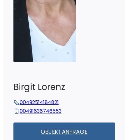
Birgit
Lorenz
00492514184821
00491636746553
OBJEKTANFRAGE