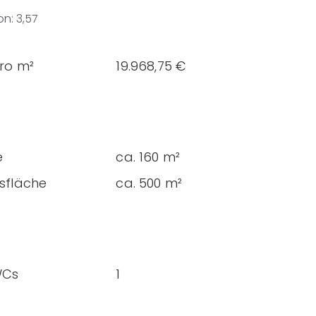
on
:
3,57
pro m²
19.968,75 €
e
ca. 160 m²
sfläche
ca. 500 m²
WCs
1