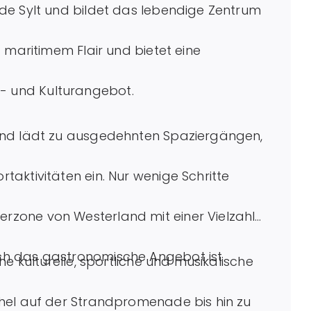
de Sylt und bildet das lebendige Zentrum
 maritimem Flair und bietet eine
eit- und Kulturangebot.
and lädt zu ausgedehnten Spaziergängen,
aktivitäten ein. Nur wenige Schritte
zone von Westerland mit einer Vielzahl
ch das gastronomische Angebot ist
e kulturelle, sportliche und musikalische
hel auf der Strandpromenade bis hin zu