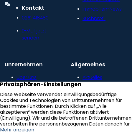
Kontakt
Immobilien-News
0251 418480
Suchprofil
E-Mail jetzt
senden
Unternehmen
Allgemeines
Über uns
Aktuelles
Unser Leitbild
Kontakt
Presse und
Impressum
Newsroom
Datenschutz
Kundenstimmen
Erklärung zur
Karriere
Barrierefreiheit