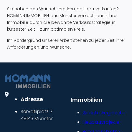
Sie haben den Wunsch Ihre Immobilie zu verkaufen?
HOMANN IMMOBILIEN aus Münster verkauft auch Ihre
Immobilie durch die bewährte Verkaufsstrategie in
kürzester Zeit – zum optimalen Preis.
Im Vordergrund unserer Arbeit stehen zu jeder Zeit Ihre
Anforderungen und Wünsche.
Adresse
Immobilien
Servatiiplatz 7
Aktuelle Angebote
48143 Münster
Neubauprojekte
Referenzobjekte