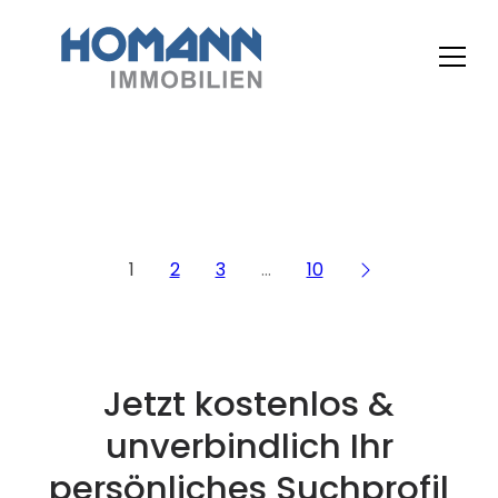
1
2
3
…
10
Jetzt kostenlos &
unverbindlich Ihr
persönliches Suchprofil