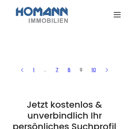
1
…
7
8
9
10
Jetzt kostenlos &
unverbindlich Ihr
persönliches Suchprofil