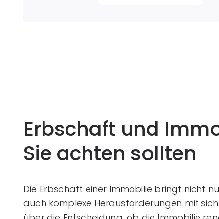
sinnvoller, die Immobilie zu
renovieren, um sie selbst zu nutzen
oder zu vermieten, oder sollte sie
besser direkt verkauft werden?
Diese Entscheidung erfordert eine
sorgfältige Abwägung
verschiedener […]
Erbschaft und Immo
Sie achten sollten
Die Erbschaft einer Immobilie bringt nicht n
auch komplexe Herausforderungen mit sic
über die Entscheidung, ob die Immobilie reno