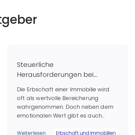
tgeber
Steuerliche
Herausforderungen bei
geerbten Immobilien: So
Die Erbschaft einer Immobilie wird
vermeiden Sie unerwartete
oft als wertvolle Bereicherung
Kosten
wahrgenommen. Doch neben dem
emotionalen Wert gibt es auch
steuerliche Hürden, die unerwartete
finanzielle Belastungen mit sich
Weiterlesen
Erbschaft und Immobilien