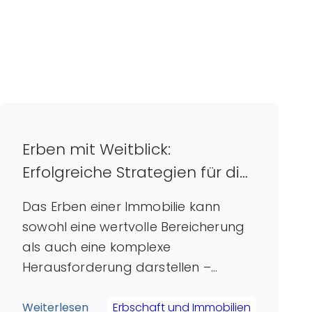
Erben mit Weitblick:
Erfolgreiche Strategien für die
Verwaltung Ihrer Immobilie
Das Erben einer Immobilie kann
sowohl eine wertvolle Bereicherung
als auch eine komplexe
Herausforderung darstellen –
insbesondere wenn mehrere
Personen involviert sind. In einer
Weiterlesen
Erbschaft und Immobilien