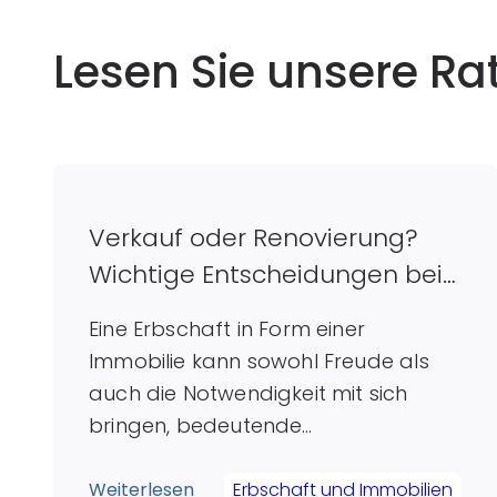
Lesen Sie unsere Ra
Verkauf oder Renovierung?
Wichtige Entscheidungen bei
geerbten Immobilien treffen
Eine Erbschaft in Form einer
Immobilie kann sowohl Freude als
auch die Notwendigkeit mit sich
bringen, bedeutende
Entscheidungen zu treffen. Häufig
stellen sich Erben die Frage: Ist es
Weiterlesen
Erbschaft und Immobilien