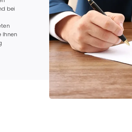
en
nd bei
eten
e Ihnen
g