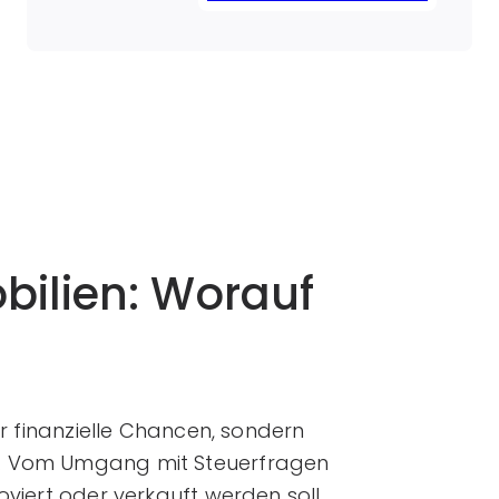
bringen können. Ohne eine
sorgfältige Planung und das
Bewusstsein für mögliche
Steuerfallen könnten Erben in eine
finanzielle Schieflage geraten. In
diesem Artikel beleuchten wir die
häufigsten steuerlichen
Herausforderungen im […]
bilien: Worauf
ur finanzielle Chancen, sondern
h. Vom Umgang mit Steuerfragen
viert oder verkauft werden soll,