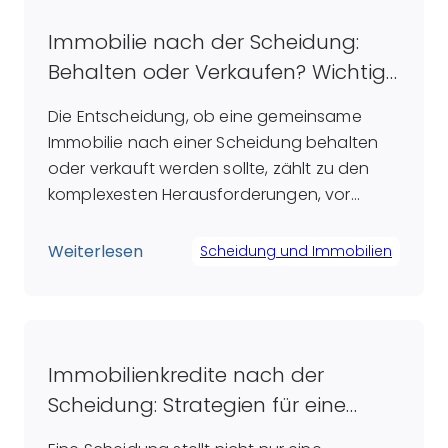
umfangreiche Fachkenntnisse und ein […]
Immobilie nach der Scheidung:
Behalten oder Verkaufen? Wichtige
Überlegungen für Ex-Partner
Die Entscheidung, ob eine gemeinsame
Immobilie nach einer Scheidung behalten
oder verkauft werden sollte, zählt zu den
komplexesten Herausforderungen, vor
denen getrennte Paare stehen. Während
einige Paare anstreben, ihr Zuhause zu
Weiterlesen
Scheidung und Immobilien
bewahren, um den Kindern ein gewisses
Maß an Stabilität zu bieten, sehen andere
im Verkauf eine Möglichkeit, sowohl
finanzielle als auch emotionale
Immobilienkredite nach der
Verbindungen endgültig […]
Scheidung: Strategien für eine
erfolgreiche Bewältigung