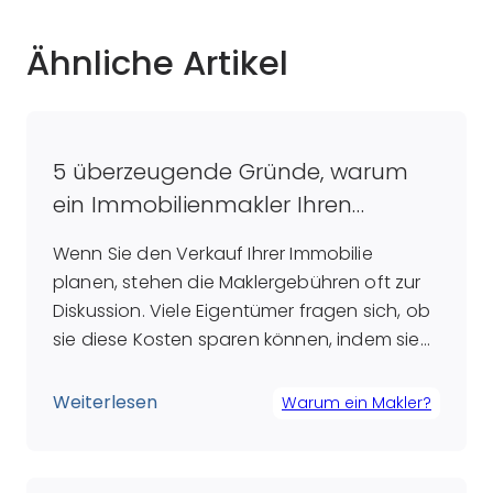
Ähnliche Artikel
5 überzeugende Gründe, warum
ein Immobilienmakler Ihren
Verkaufsprozess optimiert
Wenn Sie den Verkauf Ihrer Immobilie
planen, stehen die Maklergebühren oft zur
Diskussion. Viele Eigentümer fragen sich, ob
sie diese Kosten sparen können, indem sie
den Verkauf selbst in die Hand nehmen.
Doch was zunächst wie eine Ersparnis
Weiterlesen
Warum ein Makler?
erscheint, kann sich langfristig als
Fehlentscheidung herausstellen. Ein
erfahrener Makler bringt nicht nur