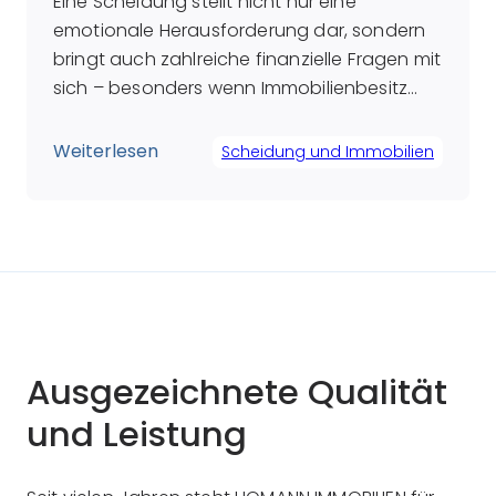
Eine Scheidung stellt nicht nur eine
emotionale Herausforderung dar, sondern
bringt auch zahlreiche finanzielle Fragen mit
sich – besonders wenn Immobilienbesitz
und die damit verbundenen Kredite
betroffen sind. Immobilienkredite sind in der
Weiterlesen
Scheidung und Immobilien
Regel langfristig angelegt und bestehen oft
auch nach einer Trennung fort. Daher stellt
sich für viele geschiedene Paare die
zentrale Frage: Wie können […]
Ausgezeichnete Qualität
und Leistung