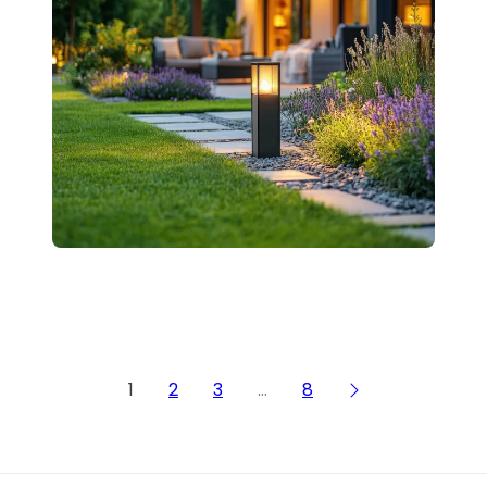
1
2
3
…
8