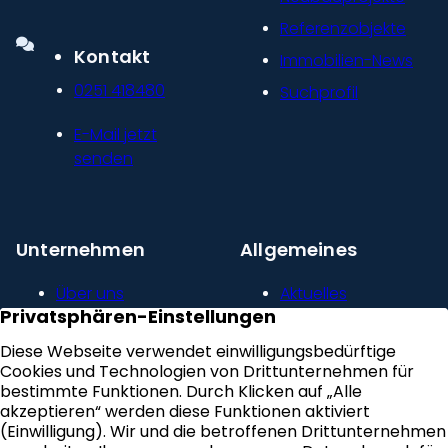
Referenzobjekte
Kontakt
Immobilien-News
0251 418480
Suchprofil
E-Mail jetzt
senden
Unternehmen
Allgemeines
Über uns
Aktuelles
Unser Leitbild
Kontakt
Presse und
Impressum
Newsroom
Datenschutz
Kundenstimmen
Erklärung zur
Karriere
Barrierefreiheit