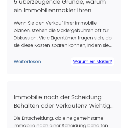
5 überzeugende Gründe, warum
ein Immobilienmakler Ihren
Verkaufsprozess optimiert
Wenn Sie den Verkauf Ihrer Immobilie
planen, stehen die Maklergebühren oft zur
Diskussion. Viele Eigentümer fragen sich, ob
sie diese Kosten sparen können, indem sie
den Verkauf selbst in die Hand nehmen.
Doch was zunächst wie eine Ersparnis
Weiterlesen
Warum ein Makler?
erscheint, kann sich langfristig als
Fehlentscheidung herausstellen. Ein
erfahrener Makler bringt nicht nur
umfangreiche Fachkenntnisse und ein […]
Immobilie nach der Scheidung:
Behalten oder Verkaufen? Wichtige
Überlegungen für Ex-Partner
Die Entscheidung, ob eine gemeinsame
Immobilie nach einer Scheidung behalten