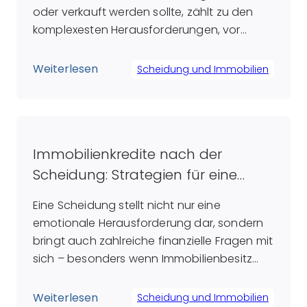
oder verkauft werden sollte, zählt zu den
komplexesten Herausforderungen, vor
denen getrennte Paare stehen. Während
einige Paare anstreben, ihr Zuhause zu
Weiterlesen
Scheidung und Immobilien
bewahren, um den Kindern ein gewisses
Maß an Stabilität zu bieten, sehen andere
im Verkauf eine Möglichkeit, sowohl
finanzielle als auch emotionale
Immobilienkredite nach der
Verbindungen endgültig […]
Scheidung: Strategien für eine
erfolgreiche Bewältigung
Eine Scheidung stellt nicht nur eine
emotionale Herausforderung dar, sondern
bringt auch zahlreiche finanzielle Fragen mit
sich – besonders wenn Immobilienbesitz
und die damit verbundenen Kredite
betroffen sind. Immobilienkredite sind in der
Weiterlesen
Scheidung und Immobilien