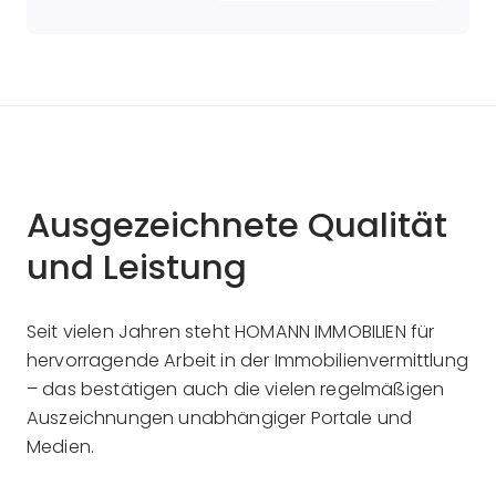
Regel langfristig angelegt und bestehen oft
auch nach einer Trennung fort. Daher stellt
sich für viele geschiedene Paare die
zentrale Frage: Wie können […]
Ausgezeichnete Qualität
und Leistung
Seit vielen Jahren steht HOMANN IMMOBILIEN für
hervorragende Arbeit in der Immobilienvermittlung
– das bestätigen auch die vielen regelmäßigen
Auszeichnungen unabhängiger Portale und
Medien.