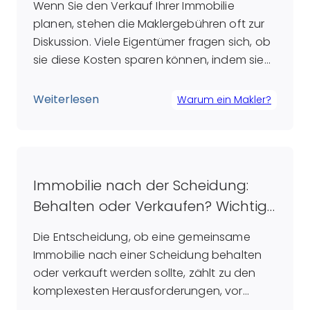
Wenn Sie den Verkauf Ihrer Immobilie
planen, stehen die Maklergebühren oft zur
Diskussion. Viele Eigentümer fragen sich, ob
sie diese Kosten sparen können, indem sie
den Verkauf selbst in die Hand nehmen.
Doch was zunächst wie eine Ersparnis
Weiterlesen
Warum ein Makler?
erscheint, kann sich langfristig als
Fehlentscheidung herausstellen. Ein
erfahrener Makler bringt nicht nur
umfangreiche Fachkenntnisse und ein […]
Immobilie nach der Scheidung:
Behalten oder Verkaufen? Wichtige
Überlegungen für Ex-Partner
Die Entscheidung, ob eine gemeinsame
Immobilie nach einer Scheidung behalten
oder verkauft werden sollte, zählt zu den
komplexesten Herausforderungen, vor
denen getrennte Paare stehen. Während