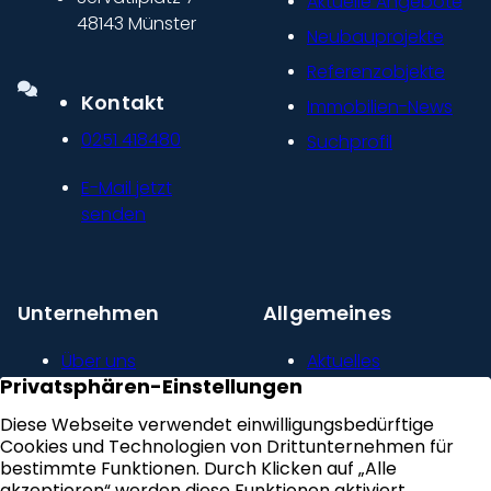
Aktuelle Angebote
48143 Münster
Neubauprojekte
Referenzobjekte
Kontakt
Immobilien-News
0251 418480
Suchprofil
E-Mail jetzt
senden
Unternehmen
Allgemeines
Über uns
Aktuelles
Unser Leitbild
Kontakt
Presse und
Impressum
Newsroom
Datenschutz