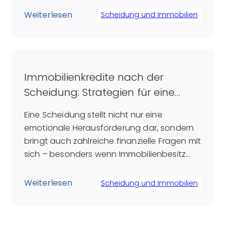
einige Paare anstreben, ihr Zuhause zu
Weiterlesen
Scheidung und Immobilien
bewahren, um den Kindern ein gewisses
Maß an Stabilität zu bieten, sehen andere
im Verkauf eine Möglichkeit, sowohl
finanzielle als auch emotionale
Immobilienkredite nach der
Verbindungen endgültig […]
Scheidung: Strategien für eine
erfolgreiche Bewältigung
Eine Scheidung stellt nicht nur eine
emotionale Herausforderung dar, sondern
bringt auch zahlreiche finanzielle Fragen mit
sich – besonders wenn Immobilienbesitz
und die damit verbundenen Kredite
betroffen sind. Immobilienkredite sind in der
Weiterlesen
Scheidung und Immobilien
Regel langfristig angelegt und bestehen oft
auch nach einer Trennung fort. Daher stellt
sich für viele geschiedene Paare die