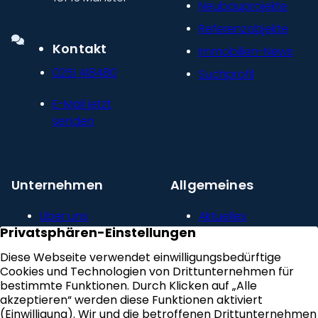
Neubauprojekte
Referenzobjekte
Kontakt
Immobilien-News
0251 418480
Suchprofil
E-Mail jetzt
senden
Unternehmen
Allgemeines
Über uns
Aktuelles
Unser Leitbild
Kontakt
Presse und
Impressum
Newsroom
Datenschutz
Kundenstimmen
Erklärung zur