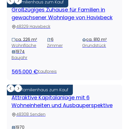
Einfamilienhaus zum Kauf
Großzügiges Zuhause für Familien in
gewachsener Wohnlage von Havixbeck
48329 Havixbeck
ca. 226 m²
6
ca. 810 m²
Wohnfläche
Zimmer
Grundstück
1974
Baujahr
565.000 €
Kaufpreis
Mehrfamilienhaus zum Kauf
Attraktive Kapitalanlage mit 6
Wohneinheiten und Ausbauperspektive
48308 Senden
1970