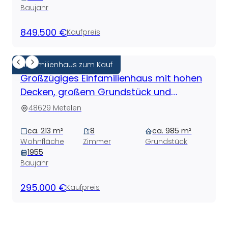
Baujahr
849.500 €
Kaufpreis
Einfamilienhaus zum Kauf
Großzügiges Einfamilienhaus mit hohen
Decken, großem Grundstück und
Entwicklungspotenzial in Metelen
48629 Metelen
ca. 213 m²
8
ca. 985 m²
Wohnfläche
Zimmer
Grundstück
1955
Baujahr
295.000 €
Kaufpreis