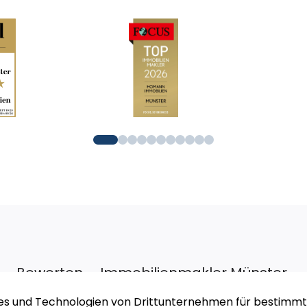
Bewerten – Immobilienmakler Münster
Zu unserem Rundum-Sorglos-Service gehört auch