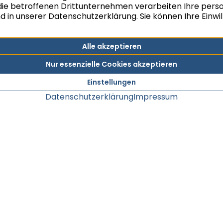
eine realistische Werteinschätzung Ihrer Immobilie.
Seit vielen Jahren gilt bei uns das „Vier-Augen-
Prinzip“. Grundsätzlich erfolgt nach der ersten
Wertermittlung unabhängig davon eine zweite.
Sollte die Wertermittlung komplexer sein oder die
Ergebnisse voneinander abweichen, wird ein
interner Bewertungsausschuss einberufen, um
den optimalen Verkaufspreis zu ermitteln.
Dieser Service ist für Sie kostenfrei und völlig
unverbindlich.