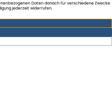
Sie haben den Wunsch Ihre Immobilie zu
verkaufen? HOMANN IMMOBILIEN aus Münster
verkauft auch Ihre Immobilie durch die bewährte
Verkaufsstrategie in kürzester Zeit – zum
optimalen Preis.
Im Vordergrund unserer Arbeit stehen zu jeder Zeit
Ihre Anforderungen und Wünsche.