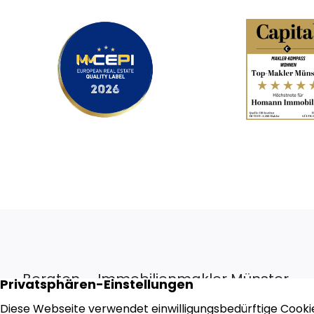
Beraten – Immobilienmakler Münster
Wir bauen auf über 45 Jahre Marktpräsenz und