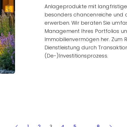
Anlageprodukte mit langfristige
besonders chancenreiche und at
erwerben. Wir beraten Sie um
Management Ihres Portfolios un
Immobilienvermögen her. Zum 
Dienstleistung durch Transakt
(De-)Investitionsprozess.
1
2
3
4
5
…
8