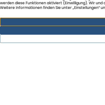
Erfahrung und auf eine beachtliche
Leistungsbilanz. Vor allem aber auf ein Team von
30 hochqualifizierten Spezialisten mit langer
Unternehmenszugehörigkeit und besonderer
Kompetenz für Immobilien.
Unser Beratungsansatz ist durch eine persönliche
und ganzheitliche Lösungsorientierung geprägt,
die die individuelle Situation und die Bedürfnisse
unserer Mandanten sowie der betrachteten
Immobilien in den Vordergrund stellt.