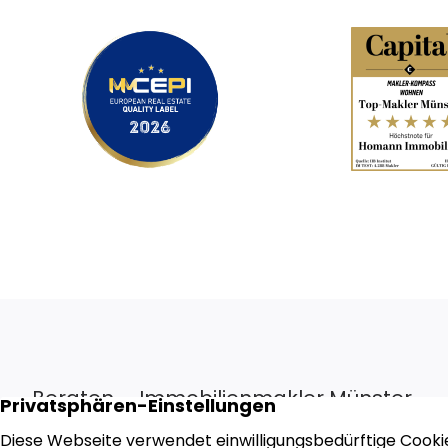
Beraten – Immobilienmakler Münster
Wir bauen auf über 45 Jahre Marktpräsenz und