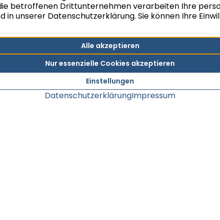
eine realistische Werteinschätzung Ihrer Immobilie.
Seit vielen Jahren gilt bei uns das „Vier-Augen-
Prinzip“. Grundsätzlich erfolgt nach der ersten
Wertermittlung unabhängig davon eine zweite.
Sollte die Wertermittlung komplexer sein oder die
Ergebnisse voneinander abweichen, wird ein
interner Bewertungsausschuss einberufen, um
den optimalen Verkaufspreis zu ermitteln.
Dieser Service ist für Sie kostenfrei und völlig
unverbindlich.