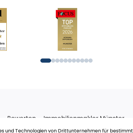
Bewerten – Immobilienmakler Münster
Zu unserem Rundum-Sorglos-Service gehört auch