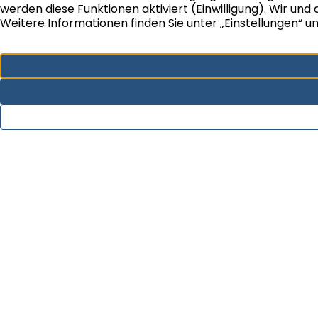
Erfahrung und auf eine beachtliche
Leistungsbilanz. Vor allem aber auf ein Team von
30 hochqualifizierten Spezialisten mit langer
Unternehmenszugehörigkeit und besonderer
Kompetenz für Immobilien.
Unser Beratungsansatz ist durch eine persönliche
und ganzheitliche Lösungsorientierung geprägt,
die die individuelle Situation und die Bedürfnisse
unserer Mandanten sowie der betrachteten
Immobilien in den Vordergrund stellt.