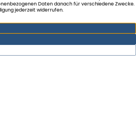
Sie haben den Wunsch Ihre Immobilie zu
verkaufen? HOMANN IMMOBILIEN aus Münster
verkauft auch Ihre Immobilie durch die bewährte
Verkaufsstrategie in kürzester Zeit – zum
optimalen Preis.
Im Vordergrund unserer Arbeit stehen zu jeder Zeit
Ihre Anforderungen und Wünsche.