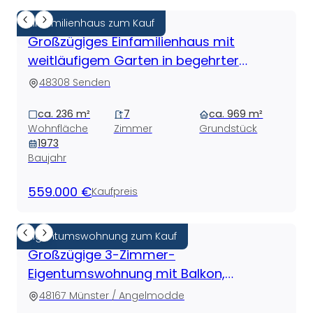
Einfamilienhaus zum Kauf
Großzügiges Einfamilienhaus mit
weitläufigem Garten in begehrter
Waldrandlage von Senden
48308 Senden
ca. 236 m²
7
ca. 969 m²
Wohnfläche
Zimmer
Grundstück
1973
Baujahr
559.000 €
Kaufpreis
Eigentumswohnung zum Kauf
Großzügige 3-Zimmer-
Eigentumswohnung mit Balkon,
Einbauküche und Garage in Münster-
48167 Münster / Angelmodde
Angelmodde