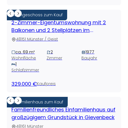
Dachgeschoss zum Kauf
2-Zimmer-Eigentumswohnung mit 2
Balkonen und 2 Stellplätzen im
Geistviertel
48151 Münster / Geist
ca. 69 m²
2
1977
Wohnfläche
Zimmer
Baujahr
1
Schlafzimmer
329.000 €
Kaufpreis
Einfamilienhaus zum Kauf
Familienfreundliches Einfamilienhaus auf
großzügigem Grundstück in Gievenbeck
48161 Münster