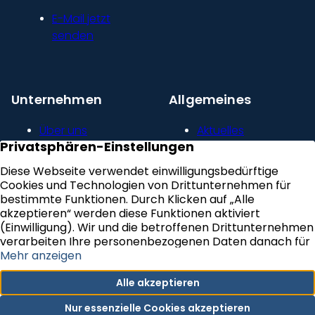
E-Mail jetzt
senden
Unternehmen
Allgemeines
Über uns
Aktuelles
Unser Leitbild
Kontakt
Presse und
Impressum
Newsroom
Datenschutz
Kundenstimmen
Erklärung zur
Karriere
Barrierefreiheit
VERTRAG WIDERRUFEN
Newsletter Abonnieren