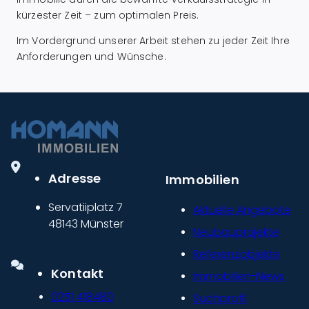
kürzester Zeit – zum optimalen Preis.
Im Vordergrund unserer Arbeit stehen zu jeder Zeit Ihre
Anforderungen und Wünsche.
Adresse
Immobilien
Servatiiplatz 7
Aktuelle Angebote
48143 Münster
Neubauprojekte
Referenzobjekte
Kontakt
Immobilien-News
0251 418480
Suchprofil