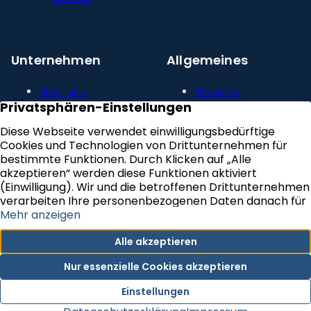
Unternehmen
Allgemeines
Über uns
Aktuelles
Unser Leitbild
Kontakt
Presse und
Impressum
Newsroom
Datenschutz
Kundenstimmen
Erklärung zur
Karriere
Barrierefreiheit
VERTRAG WIDERRUFEN
Newsletter Abonnieren
Cookie-Einstellungen