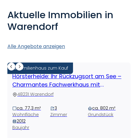
Aktuelle Immobilien in
Warendorf
Alle Angebote anzeigen
Einfamilienhaus zum Kauf
Hörsterheide: Ihr Rückzugsort am See –
Charmantes Fachwerkhaus mit
einzigartigem Ausblick
48231 Warendorf
ca. 77,3 m²
3
ca. 802 m²
Wohnfläche
Zimmer
Grundstück
2012
Baujahr