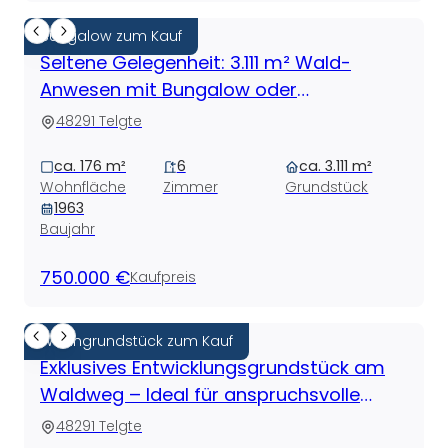
Bungalow zum Kauf
Seltene Gelegenheit: 3.111 m² Wald-
Anwesen mit Bungalow oder
Entwicklungspotenzial für Neubau
48291 Telgte
ca. 176 m²
6
ca. 3.111 m²
Wohnfläche
Zimmer
Grundstück
1963
Baujahr
750.000 €
Kaufpreis
Wohngrundstück zum Kauf
Exklusives Entwicklungsgrundstück am
Waldweg – Ideal für anspruchsvolle
Bauherren und Bauträger
48291 Telgte