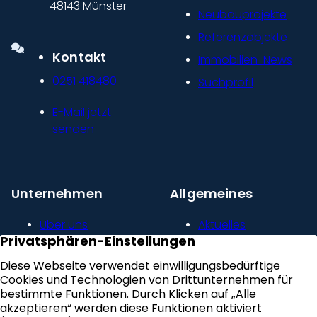
48143 Münster
Neubauprojekte
Referenzobjekte
Kontakt
Immobilien-News
0251 418480
Suchprofil
E-Mail jetzt
senden
Unternehmen
Allgemeines
Über uns
Aktuelles
Unser Leitbild
Kontakt
Presse und
Impressum
Newsroom
Datenschutz
Kundenstimmen
Erklärung zur