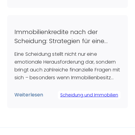
bewahren, um den Kindern ein gewisses
Maß an Stabilität zu bieten, sehen andere
im Verkauf eine Möglichkeit, sowohl
finanzielle als auch emotionale
Immobilienkredite nach der
Verbindungen endgültig […]
Scheidung: Strategien für eine
erfolgreiche Bewältigung
Eine Scheidung stellt nicht nur eine
emotionale Herausforderung dar, sondern
bringt auch zahlreiche finanzielle Fragen mit
sich – besonders wenn Immobilienbesitz
und die damit verbundenen Kredite
betroffen sind. Immobilienkredite sind in der
Weiterlesen
Scheidung und Immobilien
Regel langfristig angelegt und bestehen oft
auch nach einer Trennung fort. Daher stellt
sich für viele geschiedene Paare die
zentrale Frage: Wie können […]