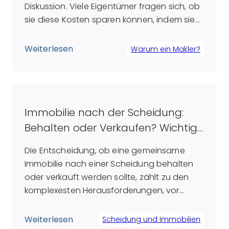
Diskussion. Viele Eigentümer fragen sich, ob
sie diese Kosten sparen können, indem sie
den Verkauf selbst in die Hand nehmen.
Doch was zunächst wie eine Ersparnis
Weiterlesen
Warum ein Makler?
erscheint, kann sich langfristig als
Fehlentscheidung herausstellen. Ein
erfahrener Makler bringt nicht nur
umfangreiche Fachkenntnisse und ein […]
Immobilie nach der Scheidung:
Behalten oder Verkaufen? Wichtige
Überlegungen für Ex-Partner
Die Entscheidung, ob eine gemeinsame
Immobilie nach einer Scheidung behalten
oder verkauft werden sollte, zählt zu den
komplexesten Herausforderungen, vor
denen getrennte Paare stehen. Während
einige Paare anstreben, ihr Zuhause zu
Weiterlesen
Scheidung und Immobilien