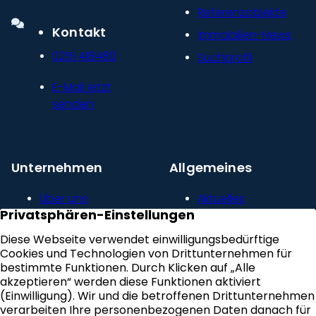
Referenzobjekte
Kontakt
Immobilien-News
0251 418480
Suchprofil
E-Mail jetzt
senden
Unternehmen
Allgemeines
Über uns
Aktuelles
Unser Leitbild
Kontakt
Presse und
Impressum
Newsroom
Datenschutz
Kundenstimmen
Erklärung zur
Karriere
Barrierefreiheit