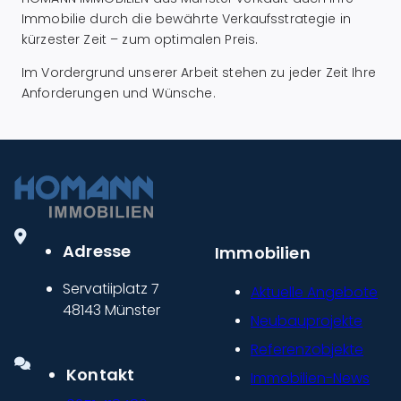
Immobilie durch die bewährte Verkaufsstrategie in
kürzester Zeit – zum optimalen Preis.
Im Vordergrund unserer Arbeit stehen zu jeder Zeit Ihre
Anforderungen und Wünsche.
Adresse
Immobilien
Servatiiplatz 7
Aktuelle Angebote
48143 Münster
Neubauprojekte
Referenzobjekte
Kontakt
Immobilien-News