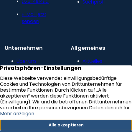
0251 418480
Suchprofil
E-Mail jetzt
senden
Unternehmen
Allgemeines
Über uns
Aktuelles
Unser Leitbild
Kontakt
Presse und
Impressum
Newsroom
Datenschutz
Kundenstimmen
Erklärung zur
Karriere
Barrierefreiheit