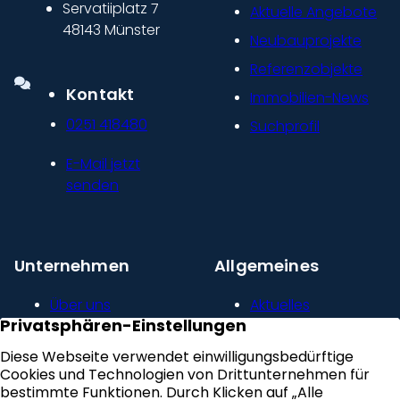
Servatiiplatz 7
Aktuelle Angebote
48143 Münster
Neubauprojekte
Referenzobjekte
Kontakt
Immobilien-News
0251 418480
Suchprofil
E-Mail jetzt
senden
Unternehmen
Allgemeines
Über uns
Aktuelles
Unser Leitbild
Kontakt
Presse und
Impressum
Newsroom
Datenschutz