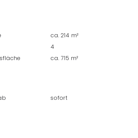
e
ca. 214 m²
4
sfläche
ca. 715 m²
ab
sofort