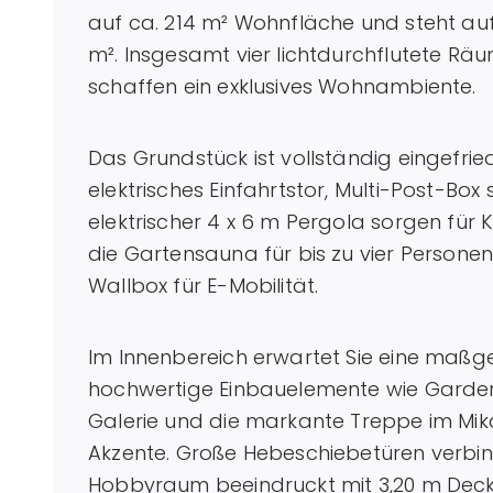
auf ca. 214 m² Wohnfläche und steht au
m². Insgesamt vier lichtdurchflutete Rä
schaffen ein exklusives Wohnambiente.
Das Grundstück ist vollständig eingefri
elektrisches Einfahrtstor, Multi-Post-Box 
elektrischer 4 x 6 m Pergola sorgen für K
die Gartensauna für bis zu vier Persone
Wallbox für E-Mobilität.
Im Innenbereich erwartet Sie eine maßge
hochwertige Einbauelemente wie Garder
Galerie und die markante Treppe im Mik
Akzente. Große Hebeschiebetüren verb
Hobbyraum beeindruckt mit 3,20 m Dec