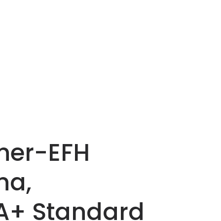
gner-EFH
na,
A+ Standard