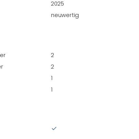
2025
neuwertig
er
2
r
2
1
1