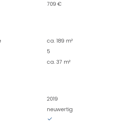
709 €
e
ca. 189 m²
5
ca. 37 m²
2019
neuwertig