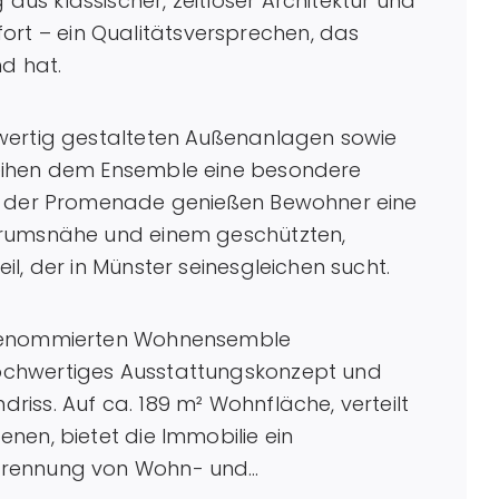
s klassischer, zeitloser Architektur und
t – ein Qualitätsversprechen, das
nd hat.
wertig gestalteten Außenanlagen sowie
eihen dem Ensemble eine besondere
lb der Promenade genießen Bewohner eine
trumsnähe und einem geschützten,
l, der in Münster seinesgleichen sucht.
 renommierten Wohnensemble
ochwertiges Ausstattungskonzept und
iss. Auf ca. 189 m² Wohnfläche, verteilt
nen, bietet die Immobilie ein
Trennung von Wohn- und