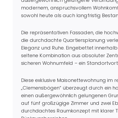
außergewöhnlich gelungene Verbindung au
modernem, anspruchsvollem Wohnkomfor
sowohl heute als auch langfristig Besta
Die repräsentativen Fassaden, die hoch
die durchdachte Quartiersplanung verl
Eleganz und Ruhe. Eingebettet innerha
seltene Kombination aus absoluter Zen
sicheren Wohnumfeld – ein Standortvortei
Diese exklusive Maisonettewohnung im
„Clemensbögen“ überzeugt durch ein h
einen außergewöhnlich gelungenen Grundr
auf fünf großzügige Zimmer und zwei Ebe
durchdachtes Raumkonzept mit klarer 