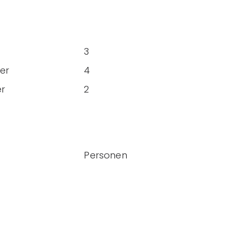
3
er
4
r
2
Personen
e