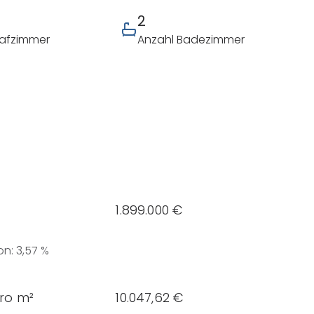
2
lafzimmer
Anzahl Badezimmer
1.899.000 €
on
:
3,57 %
pro m²
10.047,62 €