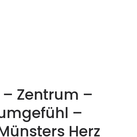
t – Zentrum –
Raumgefühl –
Münsters Herz