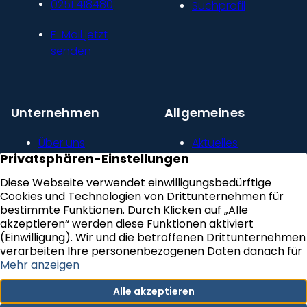
0251 418480
Suchprofil
E-Mail jetzt
senden
Unternehmen
Allgemeines
Über uns
Aktuelles
Unser Leitbild
Kontakt
Presse und
Impressum
Newsroom
Datenschutz
Kundenstimmen
Erklärung zur
Karriere
Barrierefreiheit