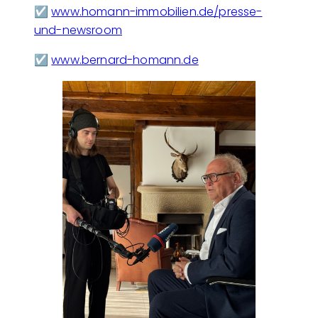
☑️
www.homann-immobilien.de/presse-
und-newsroom
☑️
www.bernard-homann.de