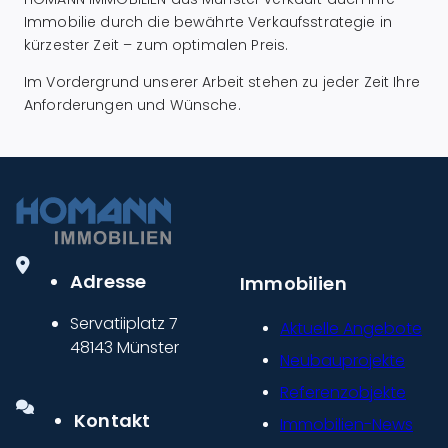
Immobilie durch die bewährte Verkaufsstrategie in
kürzester Zeit – zum optimalen Preis.
Im Vordergrund unserer Arbeit stehen zu jeder Zeit Ihre
Anforderungen und Wünsche.
Adresse
Immobilien
Servatiiplatz 7
Aktuelle Angebote
48143 Münster
Neubauprojekte
Referenzobjekte
Kontakt
Immobilien-News