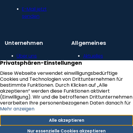
E-Mail jetzt
senden
Unternehmen
Allgemeines
Über uns
Aktuelles
Unser Leitbild
Kontakt
Presse und
Impressum
Newsroom
Datenschutz
Kundenstimmen
Erklärung zur
Karriere
Barrierefreiheit
VERTRAG WIDERRUFEN
Newsletter Abonnieren