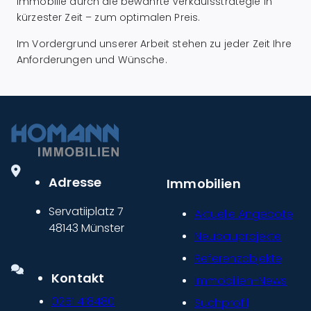
Immobilie durch die bewährte Verkaufsstrategie in
kürzester Zeit – zum optimalen Preis.
Im Vordergrund unserer Arbeit stehen zu jeder Zeit Ihre
Anforderungen und Wünsche.
Adresse
Immobilien
Servatiiplatz 7
Aktuelle Angebote
48143 Münster
Neubauprojekte
Referenzobjekte
Kontakt
Immobilien-News
0251 418480
Suchprofil